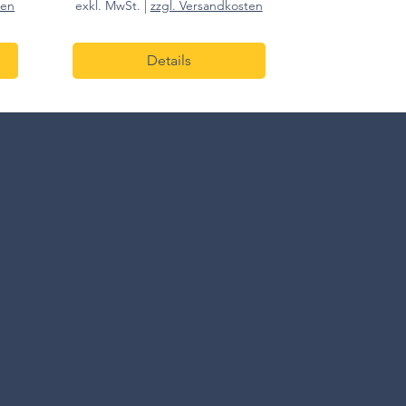
ten
exkl. MwSt.
|
zzgl. Versandkosten
Details
10cm h