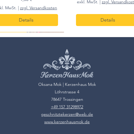
exkl. MwSt.
|
zzgl. Versandkos
kl. MwSt.
|
zzgl. Versandkosten
Details
Details
m h
s pro 7 stk.
10cm h
Oksana Mok | Kerzenhaus Mok
Löhrstrasse 4
78647 Trossingen
+49 157 31298972
geschnitztekerzen@web.de
www.kerzenhausmok.de