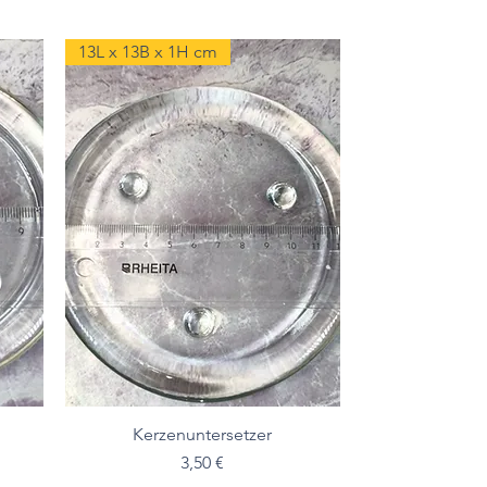
13L x 13B x 1H cm
Kerzenuntersetzer
Preis
3,50 €