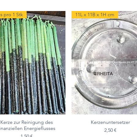
s pro 1 Stk
11L x 11B x 1H cm
Kerze zur Reinigung des
Kerzenuntersetzer
finanziellen Energieflusses
Preis
2,50 €
Preis
1,50 €