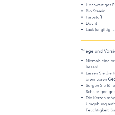
Hochwertiges Pa
Bio Stearin
Farbstoff
Docht
Lack (ungiftig, 
Pflege und Vor
Niemals eine b
lassen!
Lassen Sie die K
brennbaren
Geg
Sorgen Sie für 
Schale/ geeigne
Die Kerzen mögl
Umgebung aufbe
Feuchtigkeit lös