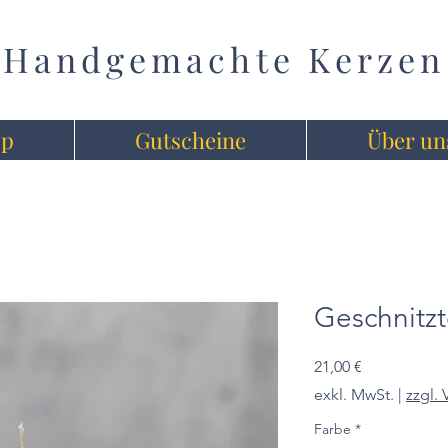
Handgemachte Kerzen
op
Gutscheine
Über un
Geschnitzt
Preis
21,00 €
exkl. MwSt.
|
zzgl.
Farbe
*