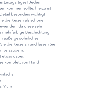
as Einzigartiges! Jedes
en kommen sollte, hierzu ist
Detail besonders wichtig!
ie die Kerzen als schöne
erwenden, da diese sehr
ie mehrfarbige Beschichtung
ein außergewöhnliches
 Sie die Kerze an und lassen Sie
n verzaubern.
t etwas dabei.
rze komplett von Hand
infachs
m
a. 9 cm