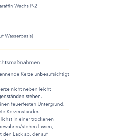
raffin Wachs P-2
auf Wasserbasis)
sichtsmaßnahmen
rennende Kerze unbeaufsichtigt
erze nicht neben leicht
enständen stehen.
einen feuerfesten Untergrund,
te Kerzenständer.
ichst in einer trockenen
wahren/stehen lassen,
t den Lack ab, der auf