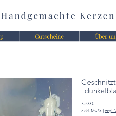
Handgemachte Kerzen
op
Gutscheine
Über un
Geschnitzt
| dunkelbla
Preis
75,00 €
exkl. MwSt.
|
zzgl.