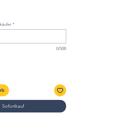
käufer
*
0/500
rb
Sofortkauf