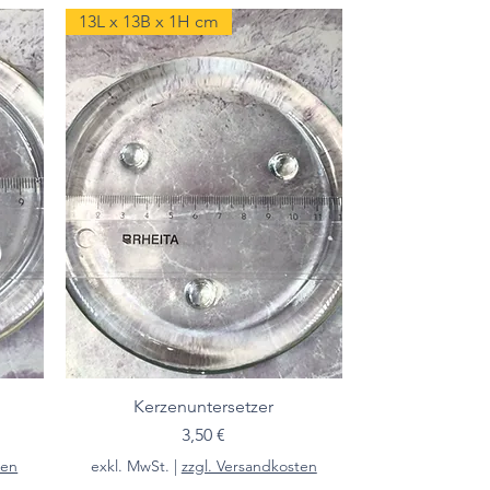
13L x 13B x 1H cm
Kerzenuntersetzer
Preis
3,50 €
ten
exkl. MwSt.
|
zzgl. Versandkosten