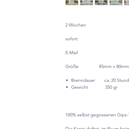
Produktherst
2 Wochen
Wenn auf Lage
sofort.
Fragen Sie bitt
E-Mail
Größe
85mm x 80mm x
Brenndauer
ca. 20 Stund
Gewicht 350 gr
100% selbst gegossenen Gips-
Die Kerze duftet im Raum bei