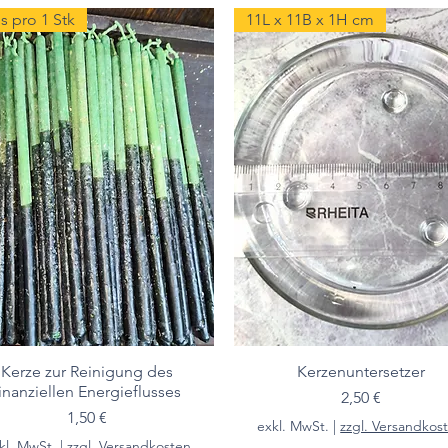
s pro 1 Stk
11L x 11B x 1H cm
Kerze zur Reinigung des
Kerzenuntersetzer
finanziellen Energieflusses
Preis
2,50 €
Preis
1,50 €
exkl. MwSt.
|
zzgl. Versandkos
kl. MwSt.
|
zzgl. Versandkosten