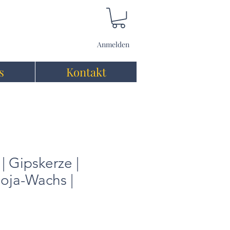
Anmelden
s
Kontakt
| Gipskerze |
oja-Wachs |