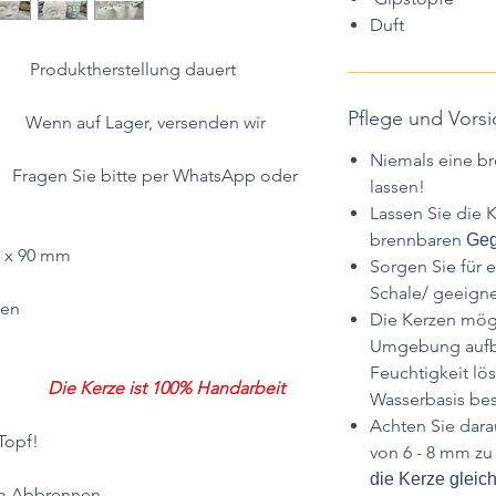
Duft
ellung dauert
Pflege und Vor
r, versenden wir
Niemals eine b
e per WhatsApp oder
lassen!
Lassen Sie die K
brennbaren
Geg
 90 mm
Sorgen Sie für 
Schale/ geeigne
en
Die Kerzen mögl
Umgebung aufbe
Feuchtigkeit lös
Die Kerze ist 100% Handarbeit
Wasserbasis bes
Achten Sie dara
Topf!
von 6 - 8 mm zu
die Kerze gleic
m Abbrennen .