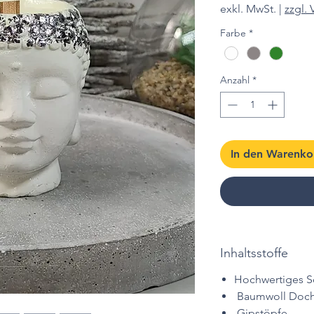
exkl. MwSt.
|
zzgl.
Farbe
*
Anzahl
*
In den Warenko
Inhaltsstoffe
Hochwertiges S
Baumwoll Doch
Gipstöpfe