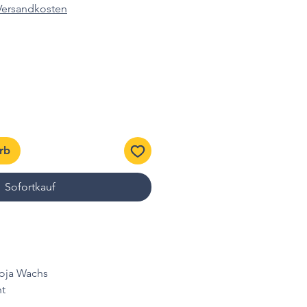
 Versandkosten
rb
Sofortkauf
oja Wachs
t