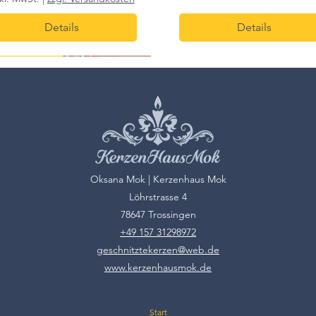
Details
Details
m h
s pro 7 stk.
10cm h
Oksana Mok | Kerzenhaus Mok
Löhrstrasse 4
78647 Trossingen
+49 157 31298972
geschnitztekerzen@web.de
www.kerzenhausmok.de
hakrenkerzen – Reinigung
Geschnitzte Kerze | 10 cm
Figurkerze Wicca
Räucherstäbchen | Antitab
Teelicht | Bienenwachs | Na
Geschnitzte Kerze | 10 c
Start