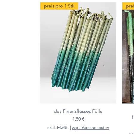
preis pro 1 Stk
prei
des Finanzflusses Fülle
Preis
1,50 €
exkl. MwSt.
|
zzgl. Versandkosten
ex