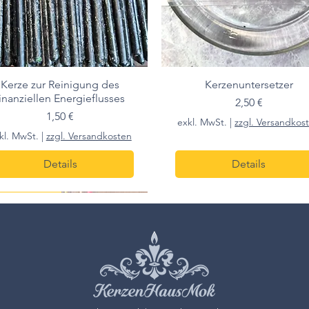
Kerze zur Reinigung des
Kerzenuntersetzer
finanziellen Energieflusses
Preis
2,50 €
Preis
1,50 €
exkl. MwSt.
|
zzgl. Versandkos
kl. MwSt.
|
zzgl. Versandkosten
Details
Details
m h
s pro 7 stk.
10cm h