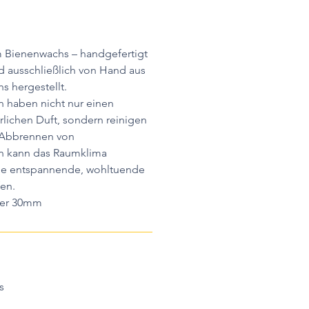
m Bienenwachs – handgefertigt
rd ausschließlich von Hand aus
s hergestellt.
 haben nicht nur einen
lichen Duft, sondern reinigen
s Abbrennen von
n kann das Raumklima
ne entspannende, wohltuende
en.
ser 30mm
s