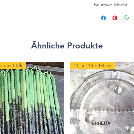
Baumwolldocht
Ähnliche Produkte
s pro 1 Stk
11L x 11B x 1H cm