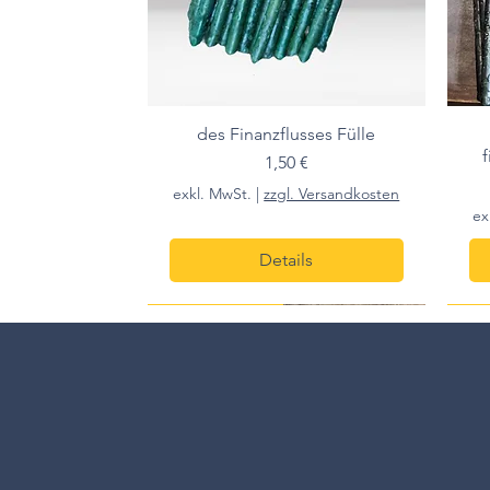
des Finanzflusses Fülle
Preis
1,50 €
exkl. MwSt.
|
zzgl. Versandkosten
ex
Details
10cm h
Peis pro 1 Stk.
10c
prei