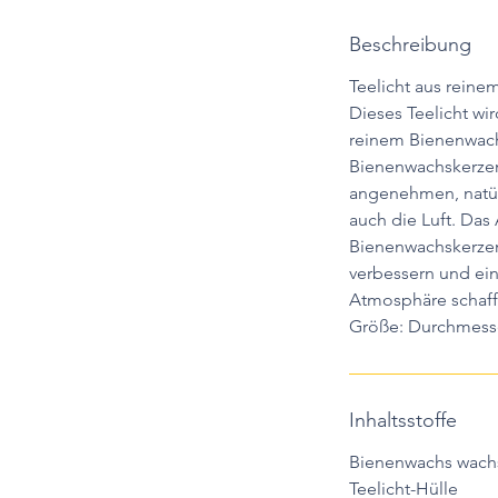
Beschreibung
Teelicht aus reine
Dieses Teelicht wi
reinem Bienenwach
Bienenwachskerzen
angenehmen, natür
auch die Luft. Da
Bienenwachskerze
verbessern und ei
Atmosphäre schaff
Größe: Durchmes
Inhaltsstoffe
Bienenwachs wach
Teelicht-Hülle