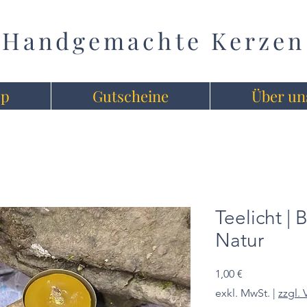
Handgemachte Kerzen
op
Gutscheine
Über un
Teelicht |
Natur
Preis
1,00 €
exkl. MwSt.
|
zzgl.