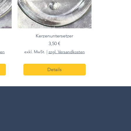
Kerzenuntersetzer
Preis
3,50 €
ten
exkl. MwSt.
|
zzgl. Versandkosten
Details
10cm h