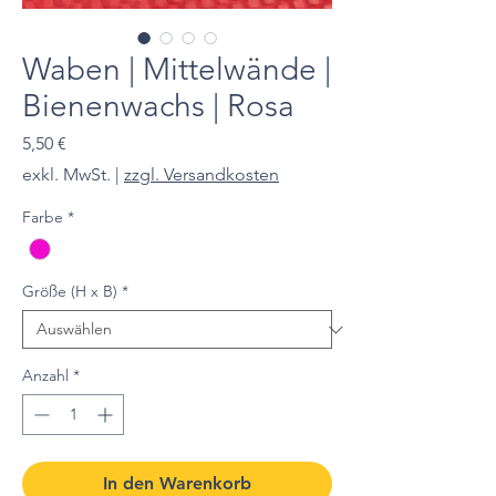
Waben | Mittelwände |
Bienenwachs | Rosa
Preis
5,50 €
exkl. MwSt.
|
zzgl. Versandkosten
Farbe
*
Größe (H x B)
*
Anzahl
*
In den Warenkorb