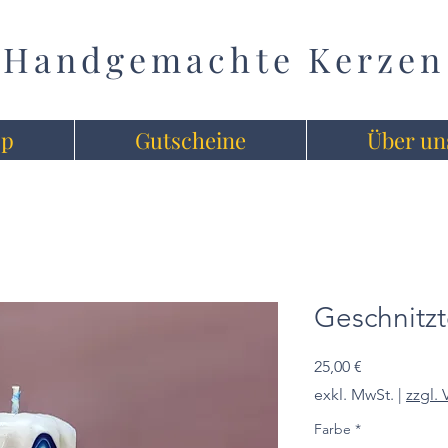
Handgemachte Kerzen
op
Gutscheine
Über un
Geschnitzt
Preis
25,00 €
exkl. MwSt.
|
zzgl.
Farbe
*