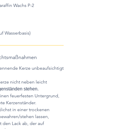
raffin Wachs P-2
auf Wasserbasis)
sichtsmaßnahmen
rennende Kerze unbeaufsichtigt
erze nicht neben leicht
enständen stehen.
einen feuerfesten Untergrund,
te Kerzenständer.
ichst in einer trockenen
wahren/stehen lassen,
t den Lack ab, der auf