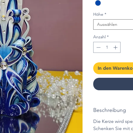
Höhe
*
Auswählen
Anzahl
*
In den Warenko
Beschreibung
Die Kerze wird spez
Schenken Sie mit 