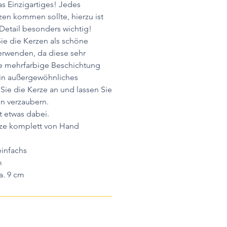
as Einzigartiges! Jedes
en kommen sollte, hierzu ist
Detail besonders wichtig!
ie die Kerzen als schöne
erwenden, da diese sehr
ie mehrfarbige Beschichtung
ein außergewöhnliches
 Sie die Kerze an und lassen Sie
n verzaubern.
t etwas dabei.
rze komplett von Hand
infachs
m
a. 9 cm