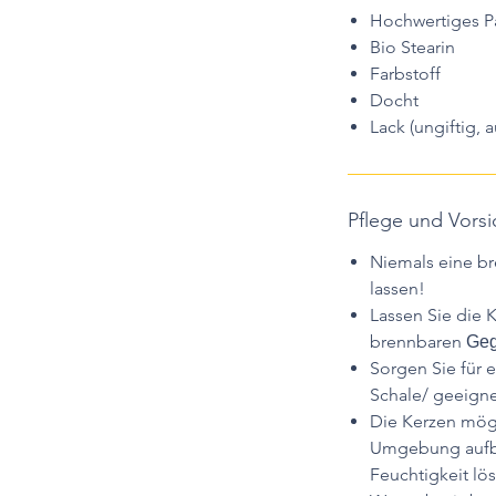
Hochwertiges Pa
Bio Stearin
Farbstoff
Docht
Lack (ungiftig, 
Pflege und Vor
Niemals eine b
lassen!
Lassen Sie die K
brennbaren
Geg
Sorgen Sie für 
Schale/ geeigne
Die Kerzen mögl
Umgebung aufbe
Feuchtigkeit lös