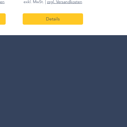
ten
exkl. MwSt.
|
zzgl. Versandkosten
Details
10cm h