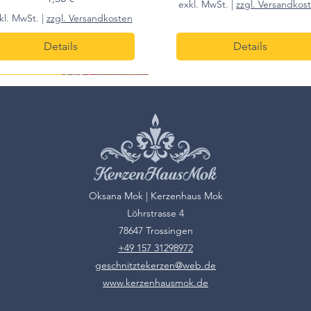
exkl. MwSt.
|
zzgl. Versandkos
kl. MwSt.
|
zzgl. Versandkosten
Details
Details
m h
s pro 7 stk.
10cm h
Oksana Mok | Kerzenhaus Mok
Löhrstrasse 4
78647 Trossingen
+49 157 31298972
geschnitztekerzen@web.de
www.kerzenhausmok.de