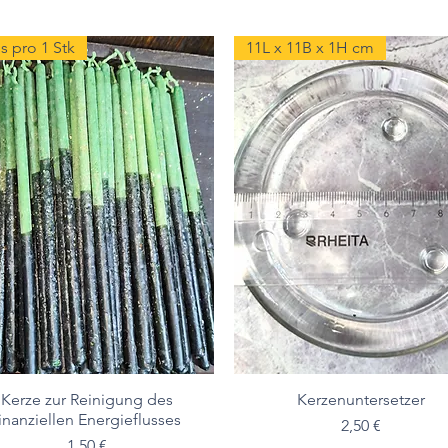
s pro 1 Stk
11L x 11B x 1H cm
Kerze zur Reinigung des
Kerzenuntersetzer
finanziellen Energieflusses
Preis
2,50 €
Preis
1,50 €