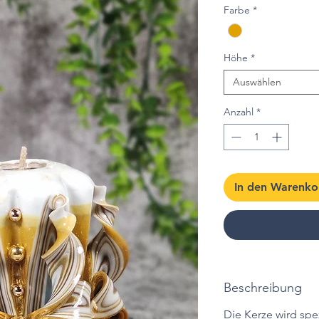
Farbe
*
Höhe
*
Auswählen
Anzahl
*
In den Warenko
Beschreibung
Die Kerze wird spez