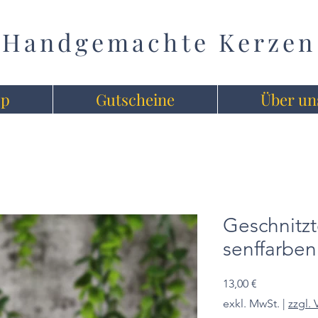
Handgemachte Kerzen
op
Gutscheine
Über un
Geschnitzt
senffarben
Preis
13,00 €
exkl. MwSt.
|
zzgl.