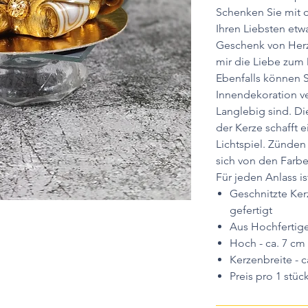
Schenken Sie mit 
Ihren Liebsten etw
Geschenk von Herz
mir die Liebe zum 
Ebenfalls können S
Innendekoration v
Langlebig sind. D
der Kerze schafft 
Lichtspiel. Zünden
sich von den Farbe
Für jeden Anlass is
Geschnitzte Ke
gefertigt
Aus Hochfertige
Hoch - ca. 7 cm
Kerzenbreite - c
Preis pro 1 stüc