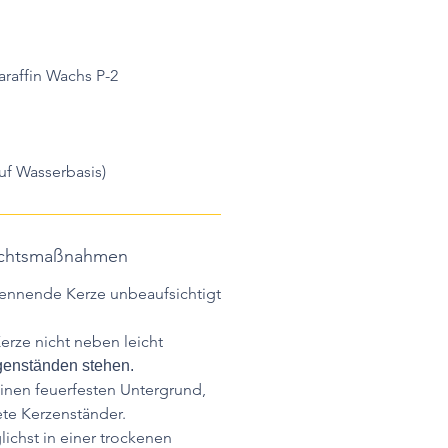
raffin Wachs P-2
auf Wasserbasis)
sichtsmaßnahmen
rennende Kerze unbeaufsichtigt
erze nicht neben leicht
enständen stehen.
einen feuerfesten Untergrund,
te Kerzenständer.
ichst in einer trockenen