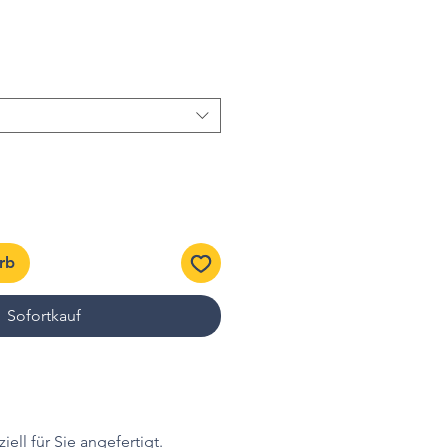
rb
Sofortkauf
iell für Sie angefertigt.